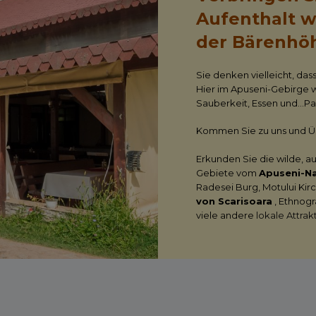
Aufenthalt w
der Bärenhö
Sie denken vielleicht, das
Hier im Apuseni-Gebirge w
Sauberkeit, Essen und…Pal
Kommen Sie zu uns und Üb
Erkunden Sie die wilde, a
Gebiete vom
Apuseni-N
Radesei Burg, Motului Kir
von Scarisoara
, Ethnogr
viele andere
lokale Attrak