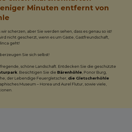
eniger Minuten entfernt von
hle
s wir scherzen, aber Sie werden sehen, dass es genau so ist!
ird nicht gescherzt, wenn es um Gäste, Gastfreundschaft,
inca geht!
erzeugen Sie sich selbst!
ufregende, schöne Landschaft. Entdecken Sie die geschützte
aturpark
. Besichtigen Sie die
Bärenhöhle
, Ponor Burg,
che, der Lebendige Feuergletscher,
die
Gletscherhöhle
aphisches Museum – Horea und Aurel Flutur, sowie viele,
tionen
.