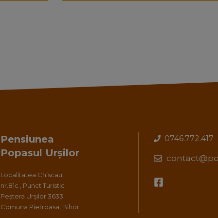
Pensiunea
0746.772.417
Popasul Urșilor
contact@pop
Localitatea Chiscau,
nr.81c , Punct Turistic
Peștera Urșilor 3633
Comuna Pietroasa, Bihor