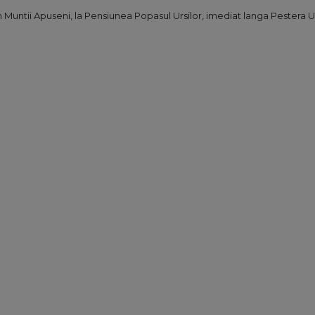
 Muntii Apuseni, la Pensiunea Popasul Ursilor, imediat langa Pestera Ur
R UNS
ZIMMER
SAUNA & JACUZZI
PREISE
B
RESERVIERUNGEN
SILVESTER
KONTAKT