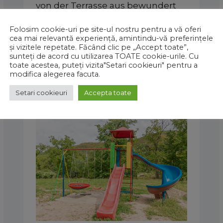
von der Terrasse aus bewundert
werden
Folosim cookie-uri pe site-ul nostru pentru a vă oferi
cea mai relevantă experiență, amintindu-vă preferințele
și vizitele repetate. Făcând clic pe „Accept toate”,
sunteți de acord cu utilizarea TOATE cookie-urile. Cu
toate acestea, puteți vizita"Setari cookieuri" pentru a
modifica alegerea facuta.
Setari cookieuri
Accepta toate