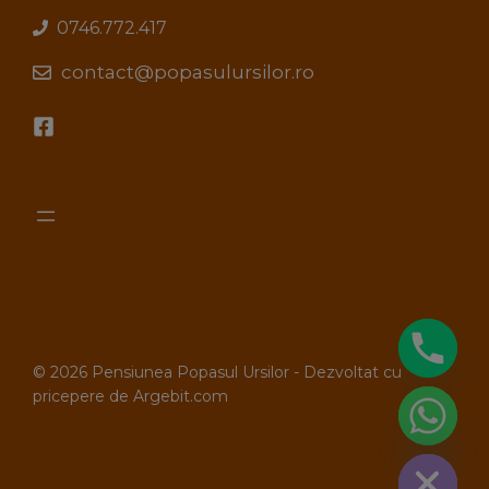
0746.772.417
contact@popasulursilor.ro
© 2026 Pensiunea Popasul Ursilor - Dezvoltat cu
pricepere de Argebit.com
Hide chaty