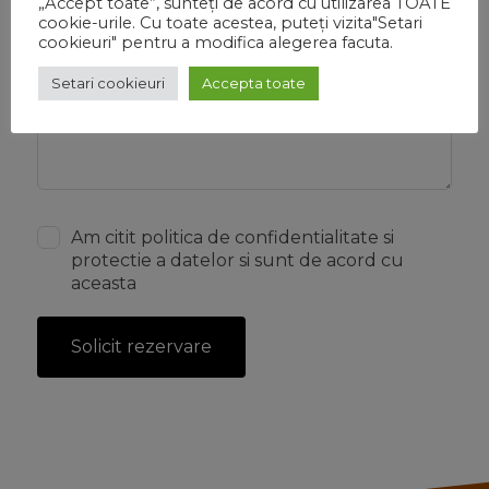
„Accept toate”, sunteți de acord cu utilizarea TOATE
Mesaj
(optional)
cookie-urile. Cu toate acestea, puteți vizita"Setari
cookieuri" pentru a modifica alegerea facuta.
Setari cookieuri
Accepta toate
Am citit politica de confidentialitate si
protectie a datelor si sunt de acord cu
aceasta
Solicit rezervare