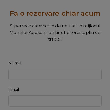
Fa o rezervare chiar acum
Si petrece cateva zile de neuitat in mijlocul
Muntilor Apuseni, un tinut pitoresc, plin de
traditii.
Leave
Nume
this
field
blank
Email