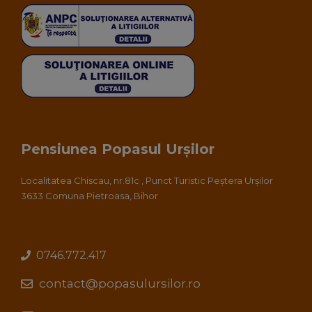
Pensiunea Popasul Urșilor
Localitatea Chiscau, nr.81c , Punct Turistic Peștera Urșilor
3633 Comuna Pietroasa, Bihor
0746.772.417
contact@popasulursilor.ro