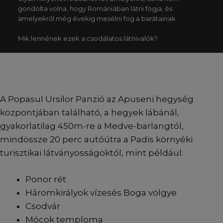
gondolta volna, hogy Romániában látni fogja, és
amelyekről még évekig mesélni fog a barátainak.
Mik lennének ezek a csodálatos látnivalók?
A Popasul Ursilor Panzió az Apuseni hegység
központjában található, a hegyek lábánál,
gyakorlatilag 450m-re a Medve-barlangtól,
mindössze 20 perc autóútra a Padis környéki
turisztikai látványosságoktól, mint például:
Ponor rét
Háromkirályok vízesés Boga völgye
Csodvár
Mócok temploma