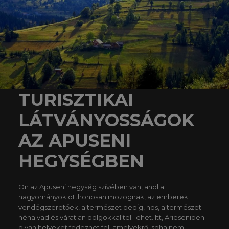
TURISZTIKAI
LÁTVÁNYOSSÁGOK
AZ APUSENI
HEGYSÉGBEN
Ön az Apuseni hegység szívében van, ahol a
hagyományok otthonosan mozognak, az emberek
vendégszeretőek, a természet pedig, nos, a természet
néha vad és váratlan dolgokkal teli lehet. Itt, Arieseniben
olyan helyeket fedezhet fel, amelyekről soha nem