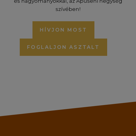
és hagyományokkal, az Apuseni hegység
szívében!
HÍVJON MOST
FOGLALJON ASZTALT