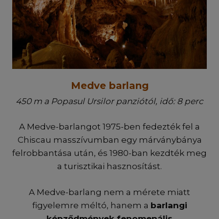
Medve barlang
450 m a Popasul Ursilor panziótól, idő: 8 perc
A Medve-barlangot 1975-ben fedezték fel a
Chiscau masszívumban egy márványbánya
felrobbantása után, és 1980-ban kezdték meg
a turisztikai hasznosítást.
A Medve-barlang nem a mérete miatt
figyelemre méltó, hanem a
barlangi
képződmények fenomenális