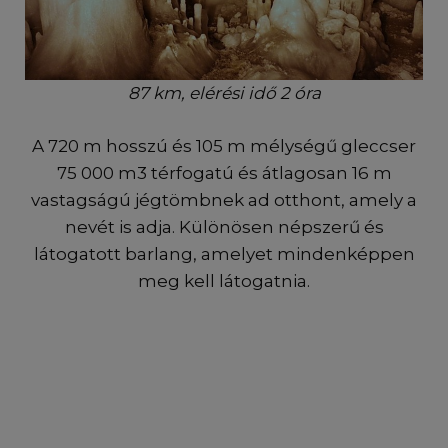
87 km, elérési idő 2 óra
A 720 m hosszú és 105 m mélységű gleccser
75 000 m3 térfogatú és átlagosan 16 m
vastagságú jégtömbnek ad otthont, amely a
nevét is adja. Különösen népszerű és
látogatott barlang, amelyet mindenképpen
meg kell látogatnia.