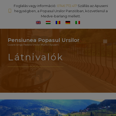
Kilépés
Foglalás vagy információ:
0746.772.417
Szállás az Apuseni
a
hegységben, a Popasul Ursilor Panzióban, közvetlenül a
Medve-barlang mellett.
tartalomba
Pensiunea Popasul Ursilor
ME
Cazare langa Pestera Ursilor Muntii Apuseni
Látnivalók